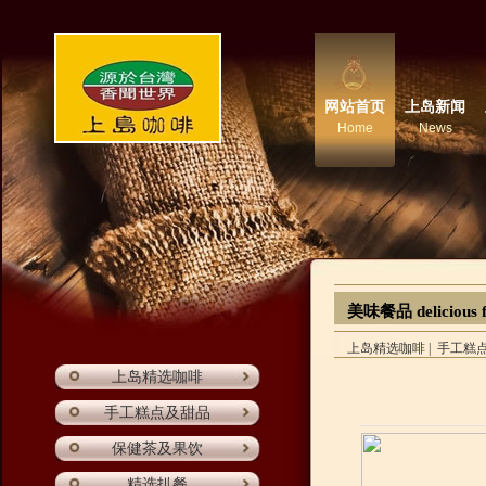
网站首页
上岛新闻
Home
News
美味餐品 delicious 
上岛精选咖啡
|
手工糕
上岛精选咖啡
手工糕点及甜品
保健茶及果饮
精选扒餐