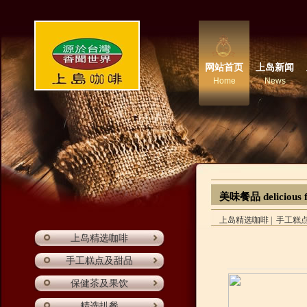
网站首页
上岛新闻
Home
News
美味餐品 delicious 
上岛精选咖啡
|
手工糕
上岛精选咖啡
手工糕点及甜品
保健茶及果饮
精选扒餐