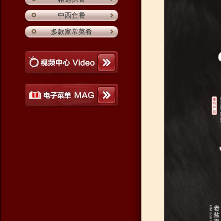
中西套餐
多款家常菜肴