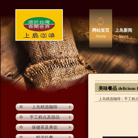
网站首页
上岛新闻
Home
News
美味餐品 delicious 
上岛精选咖啡
|
手工糕
上岛精选咖啡
手工糕点及甜品
保健茶及果饮
精选扒餐