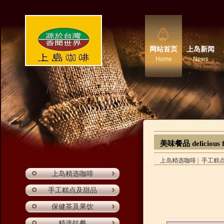
网站首页
上岛新闻
Home
News
美味餐品 delicious 
上岛精选咖啡
|
手工糕
上岛精选咖啡
手工糕点及甜品
保健茶及果饮
精选扒餐