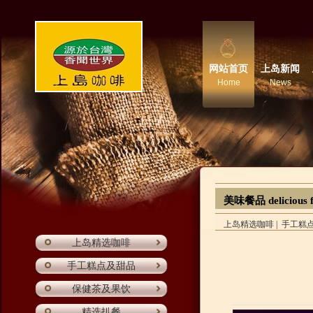
网站首页
上岛新闻
Home
News
美味餐品 delicious 
上岛精选咖啡
|
手工糕
上岛精选咖啡
手工糕点及甜品
保健茶及果饮
精选扒餐