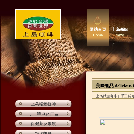
网站首页
上岛新闻
Home
News
美味餐品 delicious 
上岛精选咖啡
|
手工糕
上岛精选咖啡
手工糕点及甜品
保健茶及果饮
精选扒餐