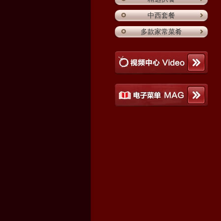
中西套餐
多款家常菜肴