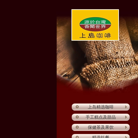
上岛精选咖啡
手工糕点及甜品
保健茶及果饮
精选扒餐