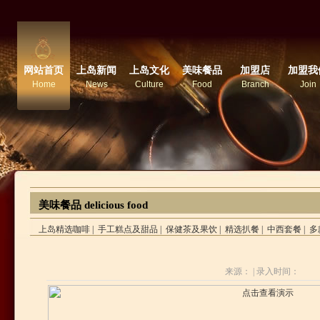
网站首页
上岛新闻
上岛文化
美味餐品
加盟店
加盟我
Home
News
Culture
Food
Branch
Join
美味餐品 delicious food
上岛精选咖啡
|
手工糕点及甜品
|
保健茶及果饮
|
精选扒餐
|
中西套餐
|
多
来源： |
录入时间：