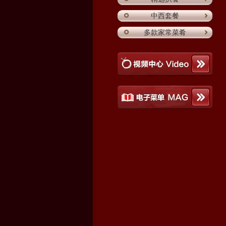
中西套餐
多款家常菜肴