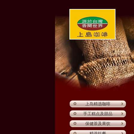
上岛精选咖啡
手工糕点及甜品
保健茶及果饮
精选扒餐