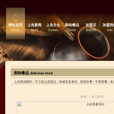
网站首页
上岛新闻
上岛文化
美味餐品
加盟店
加盟我
Home
News
Culture
Food
Branch
Join
美味餐品 delicious food
上岛精选咖啡
|
手工糕点及甜品
|
保健茶及果饮
|
精选扒餐
|
中西套餐
|
多
来源： |
录入时间：