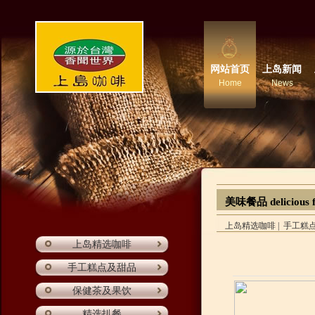
网站首页
上岛新闻
Home
News
美味餐品 delicious 
上岛精选咖啡
|
手工糕
上岛精选咖啡
手工糕点及甜品
保健茶及果饮
精选扒餐