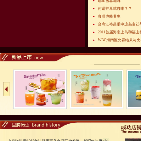
耶加雪菲咖啡
何谓挂耳式咖啡？？
咖啡也能养生
台商江裕昌眼中琼岛变迁
2011首届海南上岛和福
WBC海南区比赛结果与