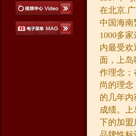
在北京.
中国海南
1000
内最受欢
面，上岛
作理念；
尚的理念
的几年内
成绩。上
下的加盟
品牌性标