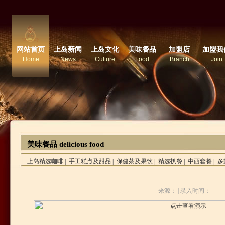
网站首页
上岛新闻
上岛文化
美味餐品
加盟店
加盟我
Home
News
Culture
Food
Branch
Join
美味餐品 delicious food
上岛精选咖啡
|
手工糕点及甜品
|
保健茶及果饮
|
精选扒餐
|
中西套餐
|
多
来源： |
录入时间：