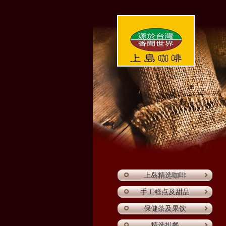
上岛精选咖啡
手工糕点及甜品
保健茶及果饮
精选扒餐