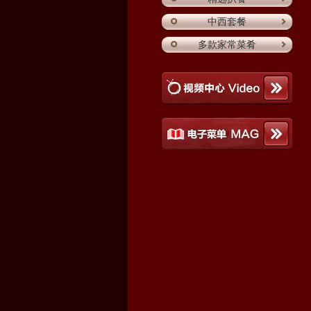
中西套餐
多款家常菜肴